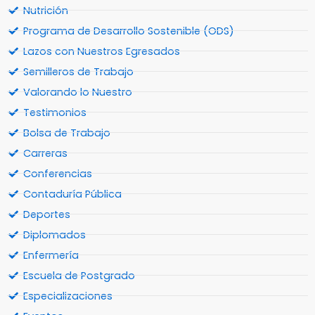
Nutrición
Programa de Desarrollo Sostenible (ODS)
Lazos con Nuestros Egresados
Semilleros de Trabajo
Valorando lo Nuestro
Testimonios
Bolsa de Trabajo
Carreras
Conferencias
Contaduría Pública
Deportes
Diplomados
Enfermería
Escuela de Postgrado
Especializaciones