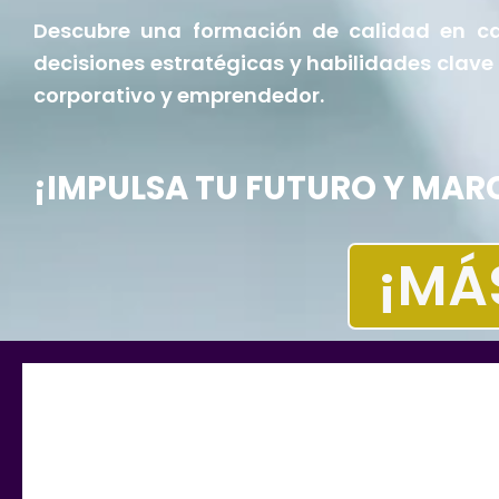
Descubre una formación de calidad en ca
decisiones estratégicas y habilidades clave 
corporativo y emprendedor.
¡IMPULSA TU FUTURO Y MARC
¡MÁ