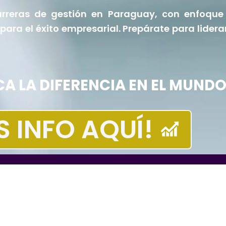
rreras de gestión en Paraguay, con enfoque
para el éxito empresarial. Prepárate para lidera
A LA DIFERENCIA EN EL MUNDO
S INFO AQUÍ!