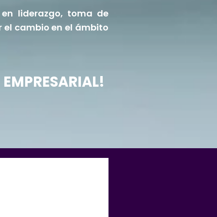
 en liderazgo, toma de
r el cambio en el ámbito
 EMPRESARIAL!