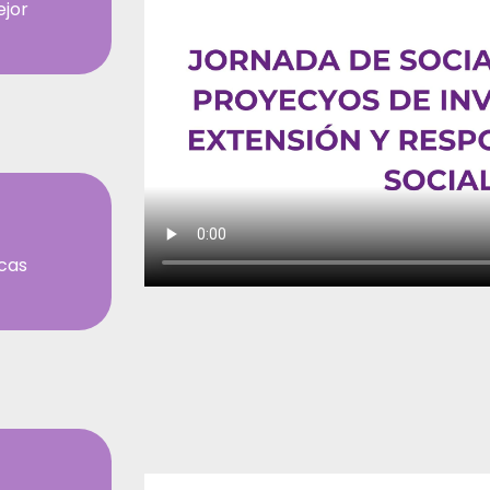
ejor
icas