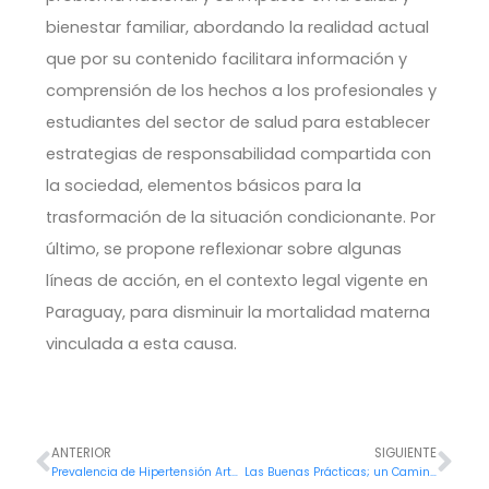
bienestar familiar, abordando la realidad actual
que por su contenido facilitara información y
comprensión de los hechos a los profesionales y
estudiantes del sector de salud para establecer
estrategias de responsabilidad compartida con
la sociedad, elementos básicos para la
trasformación de la situación condicionante. Por
último, se propone reflexionar sobre algunas
líneas de acción, en el contexto legal vigente en
Paraguay, para disminuir la mortalidad materna
vinculada a esta causa.
ANTERIOR
SIGUIENTE
Ant
Sig
Prevalencia de Hipertensión Arterial y de sus Factores Asociados en la USF N° 25 Ita Vera
Las Buenas Prácticas; un Camino para Lograr Cambios de Hábitos y Vivir de Forma Sustentable, Responsable y Comprometida con Sí Mismo y su Entorno