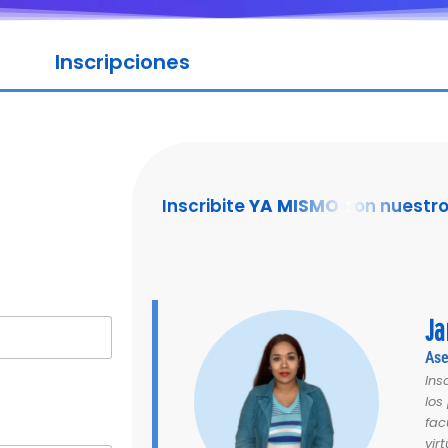
Inscripciones
Inscribite
YA MISMO
con nuestro
Ja
Ase
Ins
los
fac
virt