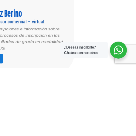
p
p
p
e
z Berino
sor comercial – virtual
cripciones e información sobre
 procesos de inscripción en las
ultades de grado en modalidad
ual
¿Deseas inscribirte?
Chatea con nosotros
W
h
a
a
p
p