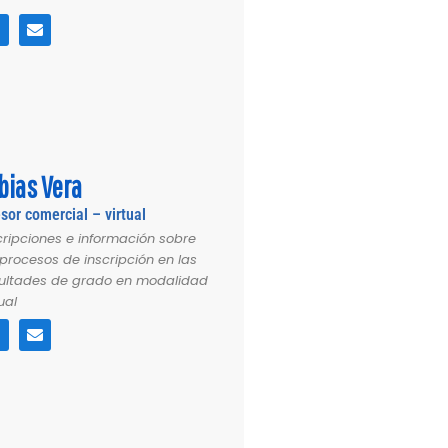
W
E
h
n
a
v
e
l
a
o
p
p
p
e
bias Vera
sor comercial – virtual
cripciones e información sobre
 procesos de inscripción en las
ultades de grado en modalidad
ual
W
E
h
n
a
v
e
l
a
o