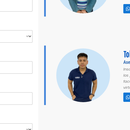
t
s
To
Ase
Ins
los
fac
virt
t
s