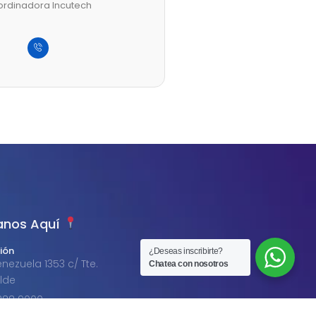
rdinadora Incutech
anos Aquí
ión
nezuela 1353 c/ Tte.
¿Deseas inscribirte?
alde
Chatea con nosotros
1 288 9000
d del Este