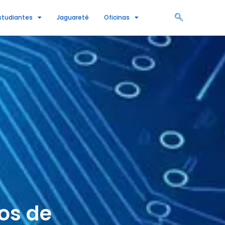
studiantes
Jaguareté
Oficinas
os de