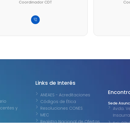
Coordinador CDT
Coo
Links de Interés
Encontr
Sede Asunc
ANEAES - Acreditaciones
Avda. Ve
ario
Códigos de Ética
Insaurr
centes y
Resoluciones CONES
Tel.: 02
MEC
Registro Nacional de Ofertas
Filial Ciuda
Académicas Presenciales