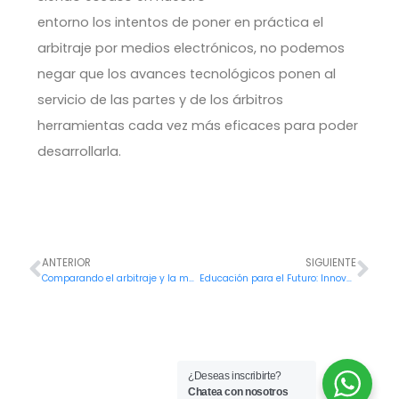
entorno los intentos de poner en práctica el
arbitraje por medios electrónicos, no podemos
negar que los avances tecnológicos ponen al
servicio de las partes y de los árbitros
herramientas cada vez más eficaces para poder
desarrollarla.
ANTERIOR
SIGUIENTE
Ant
Sig
Comparando el arbitraje y la mediación en instancias judiciales
Educación para el Futuro: Innovación y Emprendimiento
¿Deseas inscribirte?
Chatea con nosotros