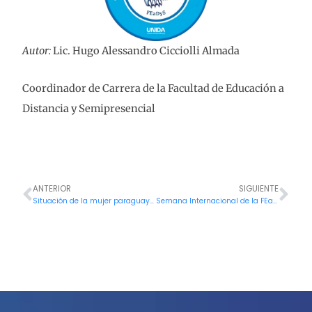
Autor:
Lic. Hugo Alessandro Cicciolli Almada
Coordinador de Carrera de la Facultad de Educación a
Distancia y Semipresencial
ANTERIOR
SIGUIENTE
Ant
Sig
Situación de la mujer paraguaya migrante y sus accesos a mejores oportunidades económicas en el exterior. El caso de Suiza, España, Argentina, Brasil y Estados Unidos de América, año 2021
Semana Internacional de la FEaDyS: «Conectando Mentes, Transformando Futuros»