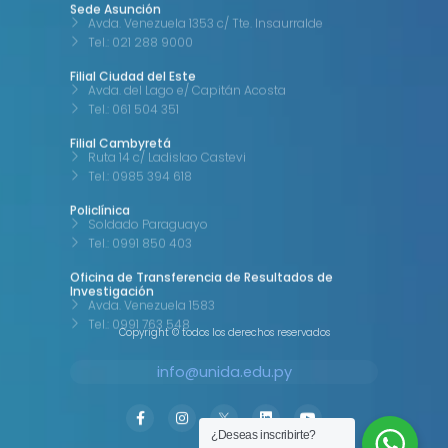
Tel.: 021 288 9000
Filial Ciudad del Este
Avda. del Lago e/ Capitán Acosta
Tel.: 061 504 351
Filial Cambyretá
Ruta 14 c/ Ladislao Castevi
Tel.: 0985 394 618
Policlínica
Soldado Paraguayo
Tel.: 0991 850 403
Oficina de Transferencia de Resultados de
Investigación
Avda. Venezuela 1583
Tel.: 0991 763 548
Copyright © todos los derechos reservados
info@unida.edu.py
F
I
L
Y
a
n
i
o
¿Deseas inscribirte?
c
s
n
u