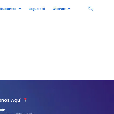
studiantes
Jaguareté
Oficinas
anos Aquí
ión