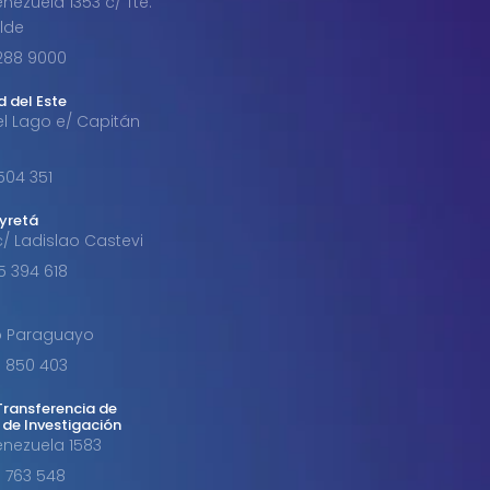
nezuela 1353 c/ Tte.
alde
1 288 9000
d del Este
el Lago e/ Capitán
 504 351
byretá
c/ Ladislao Castevi
85 394 618
o Paraguayo
91 850 403
Transferencia de
 de Investigación
enezuela 1583
91 763 548