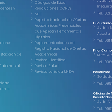
Avda. Ve
ario
Códigos de Ética
Insaurr
centes y
Resoluciones CONES
Tel.: 02
MEC
Registro Nacional de Ofertas
Filial Ciuda
Académicas Presenciales
Avda. d
que Aplican Herramientas
Acosta
Digitales
Tel.: 061
Valores
Reglamentaciones del
Registro Nacional de Ofertas
Filial Cam
isfacción de
Académicas
Ruta 14 
Revista Científica
Tel.: 09
Patrimonial
Revista Salud
Revista Jurídica UNIDA
Policlínica
Soldad
acidad
Tel.: 09
otros
Oficina de 
Resultados
Avda. V
Tel.: 09