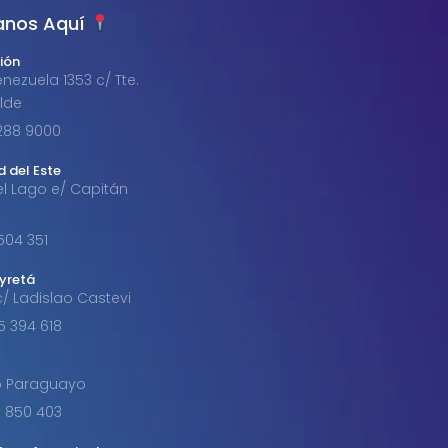
anos Aquí
ión
nezuela 1353 c/ Tte.
alde
1 288 9000
d del Este
el Lago e/ Capitán
 504 351
byretá
c/ Ladislao Castevi
85 394 618
o Paraguayo
91 850 403