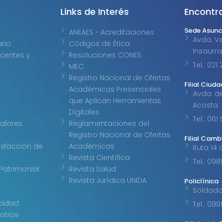
Links de Interés
Encontr
Sede Asunc
ANEAES - Acreditaciones
Avda. Ve
ario
Códigos de Ética
Insaurr
centes y
Resoluciones CONES
Tel.: 02
MEC
Registro Nacional de Ofertas
Filial Ciuda
Académicas Presenciales
Avda. d
que Aplican Herramientas
Acosta
Digitales
Tel.: 061
Valores
Reglamentaciones del
Registro Nacional de Ofertas
Filial Cam
isfacción de
Académicas
Ruta 14 
Revista Científica
Tel.: 09
Patrimonial
Revista Salud
Revista Jurídica UNIDA
Policlínica
Soldad
acidad
Tel.: 09
otros