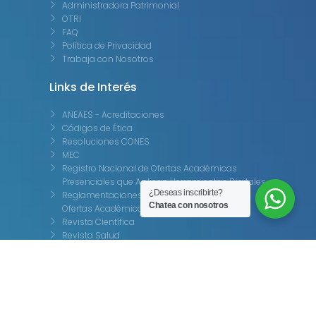
Administradora Patrimonial
OTRI
FAQ
Política de Privacidad
Trabaja con Nosotros
Links de Interés
ANEAES - Acreditaciones
Códigos de Ética
Resoluciones CONES
MEC
Registro Nacional de Ofertas Académicas
Presenciales que Aplican Herramientas Digitales
¿Deseas inscribirte?
Reglamentaciones del Registro Nacional de
Chatea con nosotros
Ofertas Académicas
Revista Científica
Revista Salud
Revista Jurídica UNIDA
Encontranos Aquí 📍
Sede Asunción
Avda. Venezuela 1353 c/ Tte. Insaurralde