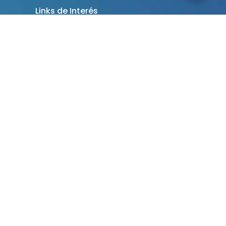
Links de Interés
ANEAES - Acreditaciones
Códigos de Ética
Resoluciones CONES
MEC
Registro Nacional de Ofertas Académicas
Presenciales que Aplican Herramientas Digitales
Reglamentaciones del Registro Nacional de
Ofertas Académicas
Revista Científica
Revista Salud
Revista Jurídica UNIDA