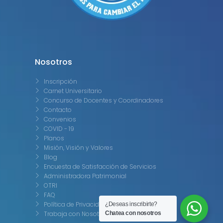
Nosotros
Inscripción
Carnet Universitario
Concurso de Docentes y Coordinadores
Contacto
Convenios
COVID - 19
Planos
Misión, Visión y Valores
Blog
Encuesta de Satisfacción de Servicios
Administradora Patrimonial
OTRI
FAQ
Política de Privacidad
¿Deseas inscribirte?
Chatea con nosotros
Trabaja con Nosotros