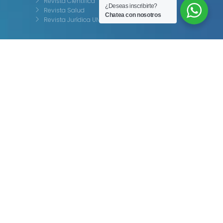
Revista Científica
¿Deseas inscribirte?
Revista Salud
Chatea con nosotros
Revista Jurídica UNIDA
Encontranos Aquí
Sede Asunción
Avda. Venezuela 1353 c/ Tte. Insaurralde
Tel.: 021 288 9000
Filial Ciudad del Este
Avda. del Lago e/ Capitán Acosta
Tel.: 061 504 351
Filial Cambyretá
Ruta 14 c/ Ladislao Castevi
Tel.: 0985 394 618
Policlínica
Soldado Paraguayo
Tel.: 0991 850 403
Oficina de Transferencia de Resultados de
Investigación
Avda. Venezuela 1583
Tel.: 0991 763 548