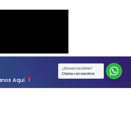
¿Deseas inscribirte?
Chatea con nosotros
anos Aquí
ión
nezuela 1353 c/ Tte.
alde
1 288 9000
d del Este
el Lago e/ Capitán