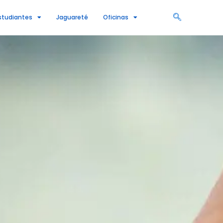
studiantes
Jaguareté
Oficinas