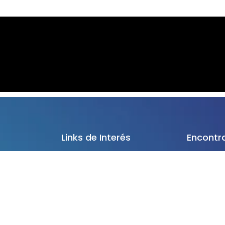
Links de Interés
Encontr
Sede Asunc
ANEAES - Acreditaciones
Avda. Ve
ario
Códigos de Ética
Insaurr
centes y
Resoluciones CONES
Tel.: 02
MEC
Registro Nacional de Ofertas
Filial Ciuda
Académicas Presenciales
Avda. d