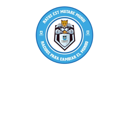
Nosotros
Inscripción
Carnet Universitario
Concurso de Docentes y Coordinadores
Contacto
Convenios
COVID - 19