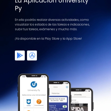
La Aplicación University
Py
En ella podrás realizar diversas actividades, como
visualizar los estados de las tareas e indicaciones,
subir tus tareas, exámenes y mucho más.
¡Ya disponible en la Play Store y la App Store!
G
A
o
p
o
p
g
-
l
s
e
t
-
o
p
r
l
e
a