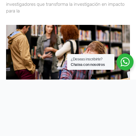
investigadores que transforma la investigación en impacto
para la
¿Deseas inscribirte?
Chatea con nosotros
DIFERENCIAS EN EL PROCESO CONTINUO DEL
APRENDIZAJE
No es lo mismo alcanzar logros o metas que alcanzar el
desarrollo. Para que éste sea factible, debe basarse en un
proceso constante. En materia de educación…