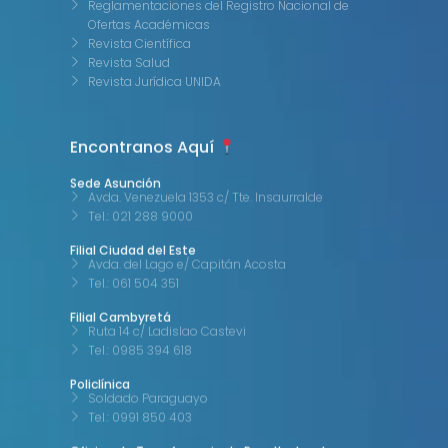
Reglamentaciones del Registro Nacional de
Ofertas Académicas
Revista Científica
Revista Salud
Revista Jurídica UNIDA
Encontranos Aquí
Sede Asunción
Avda. Venezuela 1353 c/ Tte. Insaurralde
Tel.: 021 288 9000
Filial Ciudad del Este
Avda. del Lago e/ Capitán Acosta
Tel.: 061 504 351
Filial Cambyretá
Ruta 14 c/ Ladislao Castevi
Tel.: 0985 394 618
Policlínica
Soldado Paraguayo
Tel.: 0991 850 403
Oficina de Transferencia de Resultados de
Investigación