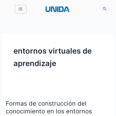
Ir
al
contenido
entornos virtuales de
aprendizaje
Formas
de
Formas de construcción del
construcción
del
conocimiento en los entornos
conocimiento