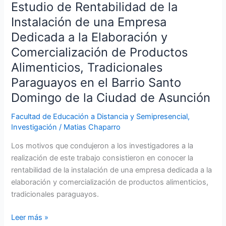
Estudio de Rentabilidad de la
una
Instalación de una Empresa
Empresa
Dedicada a la Elaboración y
Dedicada
a
Comercialización de Productos
la
Alimenticios, Tradicionales
Elaboración
Paraguayos en el Barrio Santo
y
Domingo de la Ciudad de Asunción
Comercialización
de
Facultad de Educación a Distancia y Semipresencial
,
Productos
Investigación
/
Matias Chaparro
Alimenticios,
Tradicionales
Los motivos que condujeron a los investigadores a la
Paraguayos
realización de este trabajo consistieron en conocer la
en
rentabilidad de la instalación de una empresa dedicada a la
el
elaboración y comercialización de productos alimenticios,
Barrio
tradicionales paraguayos.
Santo
Domingo
Leer más »