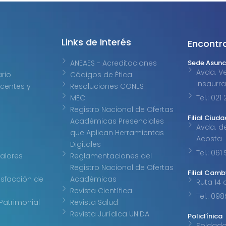
Links de Interés
Encontr
Sede Asunc
ANEAES - Acreditaciones
Avda. Ve
ario
Códigos de Ética
Insaurr
centes y
Resoluciones CONES
Tel.: 02
MEC
Registro Nacional de Ofertas
Filial Ciuda
Académicas Presenciales
Avda. d
que Aplican Herramientas
Acosta
Digitales
Tel.: 061
Valores
Reglamentaciones del
Registro Nacional de Ofertas
Filial Cam
isfacción de
Académicas
Ruta 14 
Revista Científica
Tel.: 09
Patrimonial
Revista Salud
Revista Jurídica UNIDA
Policlínica
Soldad