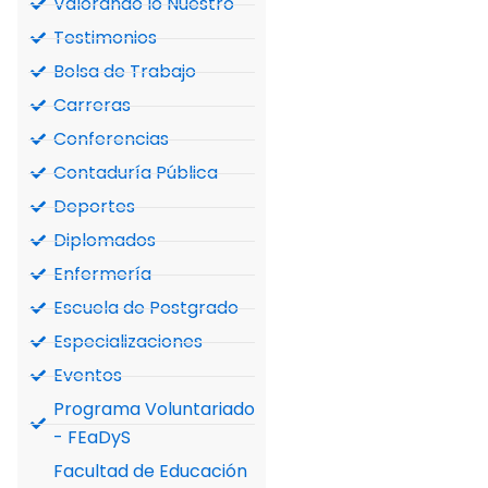
Valorando lo Nuestro
Testimonios
Bolsa de Trabajo
Carreras
Conferencias
Contaduría Pública
Deportes
Diplomados
Enfermería
Escuela de Postgrado
Especializaciones
Eventos
Programa Voluntariado
- FEaDyS
Facultad de Educación