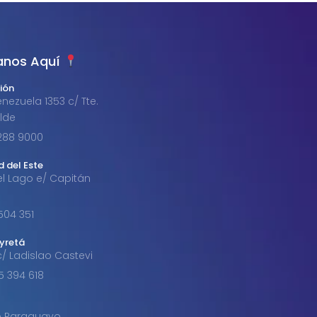
anos Aquí
ión
nezuela 1353 c/ Tte.
alde
1 288 9000
d del Este
el Lago e/ Capitán
 504 351
byretá
c/ Ladislao Castevi
85 394 618
o Paraguayo