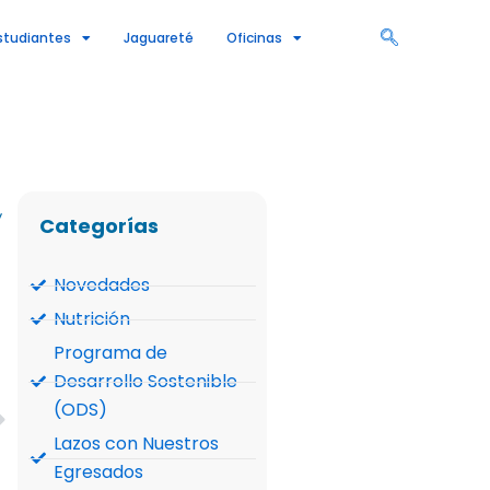
studiantes
Jaguareté
Oficinas
y
Categorías
Novedades
Nutrición
Programa de
Desarrollo Sostenible
(ODS)
Siguiente
Lazos con Nuestros
Egresados