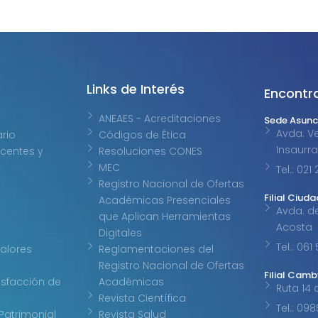
Links de Interés
Encontr
Sede Asunc
ANEAES - Acreditaciones
Avda. Ve
ario
Códigos de Ética
Insaurr
centes y
Resoluciones CONES
Tel.: 02
MEC
Registro Nacional de Ofertas
Filial Ciuda
Académicas Presenciales
Avda. d
que Aplican Herramientas
Acosta
Digitales
Tel.: 061
Valores
Reglamentaciones del
Registro Nacional de Ofertas
Filial Cam
isfacción de
Académicas
Ruta 14 
Revista Científica
Tel.: 09
Patrimonial
Revista Salud