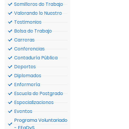
Semilleros de Trabajo
Valorando lo Nuestro
Testimonios
Bolsa de Trabajo
Carreras
Conferencias
Contaduría Pública
Deportes
Diplomados
Enfermería
Escuela de Postgrado
Especializaciones
Eventos
Programa Voluntariado
- FEaDyS