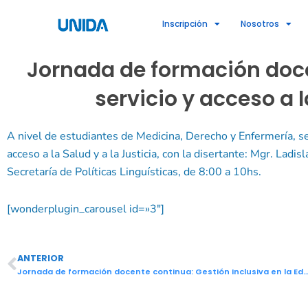
Ir
Inscripción
Nosotros
al
contenido
Jornada de formación doce
servicio y acceso a l
A nivel de estudiantes de Medicina, Derecho y Enfermería, se 
acceso a la Salud y a la Justicia, con la disertante: Mgr. Ladis
Secretaría de Políticas Linguísticas, de 8:00 a 10hs.
[wonderplugin_carousel id=»3″]
ANTERIOR
Ant
Jornada de formación docente continua: Gestión Inclusiva en la Educación Superior y Guaraní en el servicio y acceso a la Sal