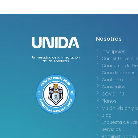
Nosotros
Inscripción
Universidad de la Integración
Carnet Universit
de las Américas
Concurso de Do
Coordinadores
Contacto
Convenios
COVID - 19
Planos
Misión, Visión y 
Blog
Encuesta de Sat
Servicios
Administradora 