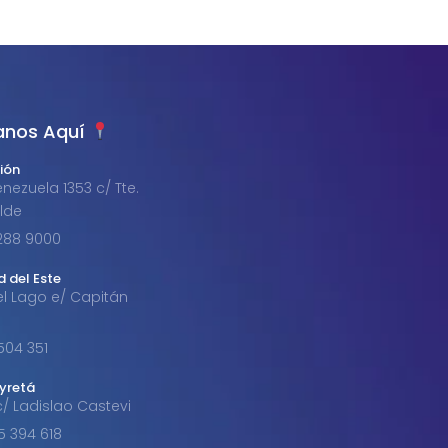
anos Aquí
ión
nezuela 1353 c/ Tte.
alde
1 288 9000
d del Este
el Lago e/ Capitán
 504 351
byretá
c/ Ladislao Castevi
85 394 618