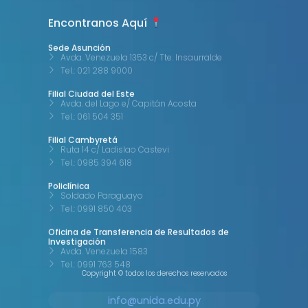
Encontranos Aquí
Sede Asunción
Avda. Venezuela 1353 c/ Tte. Insaurralde
Tel.: 021 288 9000
Filial Ciudad del Este
Avda. del Lago e/ Capitán Acosta
Tel.: 061 504 351
Filial Cambyretá
Ruta 14 c/ Ladislao Castevi
Tel.: 0985 394 618
Policlínica
Soldado Paraguayo
Tel.: 0991 850 403
Oficina de Transferencia de Resultados de
Investigación
Avda. Venezuela 1583
Tel.: 0991 763 548
Copyright © todos los derechos reservados
info@unida.edu.py