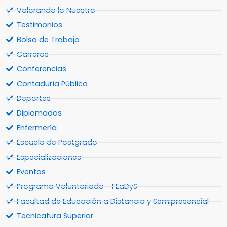
Valorando lo Nuestro
Testimonios
Bolsa de Trabajo
Carreras
Conferencias
Contaduría Pública
Deportes
Diplomados
Enfermería
Escuela de Postgrado
Especializaciones
Eventos
Programa Voluntariado - FEaDyS
Facultad de Educación a Distancia y Semipresencial
Tecnicatura Superior