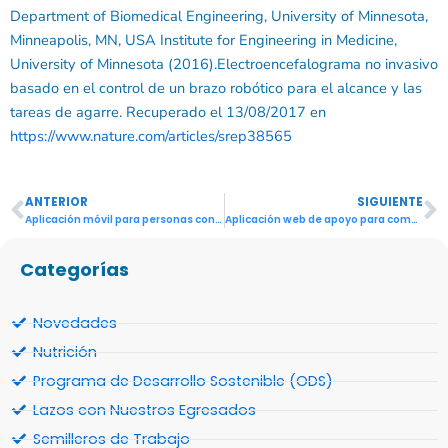
Department of Biomedical Engineering, University of Minnesota,
Minneapolis, MN, USA Institute for Engineering in Medicine,
University of Minnesota (2016).Electroencefalograma no invasivo
basado en el control de un brazo robótico para el alcance y las
tareas de agarre. Recuperado el 13/08/2017 en
https://www.nature.com/articles/srep38565
ANTERIOR
SIGUIENTE
Ant
S
Aplicación móvil para personas con discapacidad intelectual nivel bajo-medio – Roberto Javier Cantero Martínez
Aplicación web de apoyo para comunicación de niños con trastorno de espectro autista “WEBTEA” – Beverly Edén Rodas Montiel
Categorías
Novedades
Nutrición
Programa de Desarrollo Sostenible (ODS)
Lazos con Nuestros Egresados
Semilleros de Trabajo