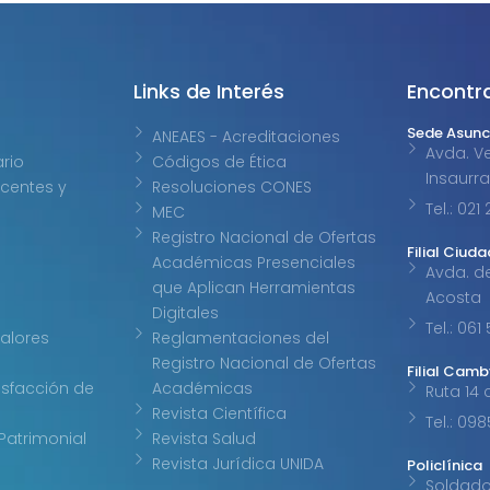
Links de Interés
Encontr
Sede Asunc
ANEAES - Acreditaciones
Avda. Ve
ario
Códigos de Ética
Insaurr
centes y
Resoluciones CONES
Tel.: 02
MEC
Registro Nacional de Ofertas
Filial Ciuda
Académicas Presenciales
Avda. d
que Aplican Herramientas
Acosta
Digitales
Tel.: 061
Valores
Reglamentaciones del
Registro Nacional de Ofertas
Filial Cam
isfacción de
Académicas
Ruta 14 
Revista Científica
Tel.: 09
Patrimonial
Revista Salud
Revista Jurídica UNIDA
Policlínica
Soldad