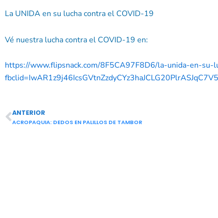
La UNIDA en su lucha contra el COVID-19
Vé nuestra lucha contra el COVID-19 en:
https://www.flipsnack.com/8F5CA97F8D6/la-unida-en-su-lu
fbclid=IwAR1z9j46IcsGVtnZzdyCYz3haJCLG20PlrASJqC7V5
ANTERIOR
Ant
ACROPAQUIA: DEDOS EN PALILLOS DE TAMBOR