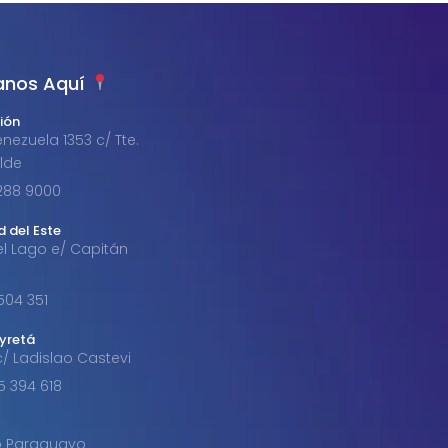
anos Aquí
ión
nezuela 1353 c/ Tte.
alde
1 288 9000
d del Este
el Lago e/ Capitán
 504 351
byretá
c/ Ladislao Castevi
85 394 618
o Paraguayo