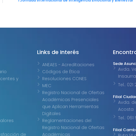
I Jornada Internacional de Inteligencia Emocional y Bienestar
Links de Interés
Encontr
Sede Asunc
ANEAES - Acreditaciones
Avda. Ve
ario
Códigos de Ética
Insaurr
centes y
Resoluciones CONES
Tel.: 02
MEC
Registro Nacional de Ofertas
Filial Ciuda
Académicas Presenciales
Avda. d
que Aplican Herramientas
Acosta
Digitales
Tel.: 061
Valores
Reglamentaciones del
Registro Nacional de Ofertas
Filial Cam
isfacción de
Académicas
Ruta 14 