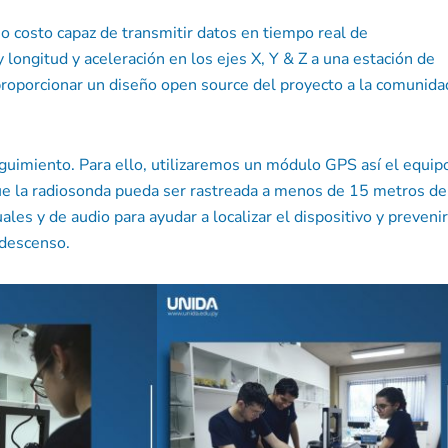
jo costo capaz de transmitir datos en tiempo real de
 longitud y aceleración en los ejes X, Y & Z a una estación de
proporcionar un diseño open source del proyecto a la comunida
uimiento. Para ello, utilizaremos un módulo GPS así el equip
 que la radiosonda pueda ser rastreada a menos de 15 metros de
es y de audio para ayudar a localizar el dispositivo y prevenir
 descenso.