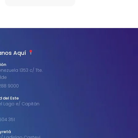
anos Aquí
ión
nezuela 1353 c/ Tte.
alde
1 288 9000
d del Este
el Lago e/ Capitán
 504 351
byretá
c/ Ladislao Castevi