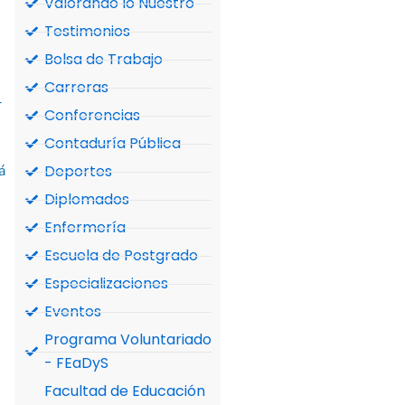
Valorando lo Nuestro
Testimonios
Bolsa de Trabajo
Carreras
l
Conferencias
Contaduría Pública
á
Deportes
Diplomados
Enfermería
Escuela de Postgrado
Especializaciones
Eventos
Programa Voluntariado
- FEaDyS
Facultad de Educación