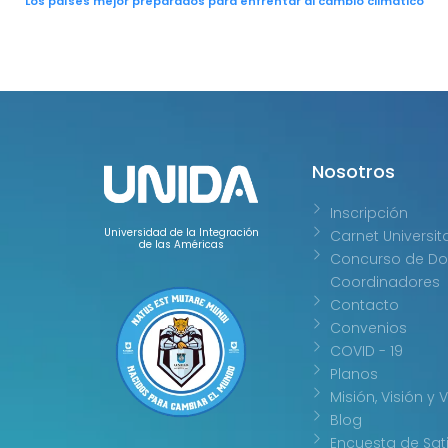
Los países mejor preparados para enfrentar al cambio climático
Nosotros
Inscripción
Universidad de la Integración
Carnet Universit
de las Américas
Concurso de Do
Coordinadores
Contacto
Convenios
COVID - 19
Planos
Misión, Visión y 
Blog
Encuesta de Sat