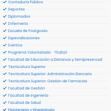
Contaduría Pública
Deportes
Diplomados
Enfermería
Escuela de Postgrado
Especializaciones
Eventos
Programa Voluntariado - FEaDyS
Facultad de Educación a Distancia y Semipresencial
Tecnicatura Superior
Tecnicatura Superior: Administración Bancaria
Tecnicatura Superior: Gestión de Farmacias
Facultad de Gestión
Facultad de Ingeniería
Facultad de Salud
Fisioterapia y Kinesiología