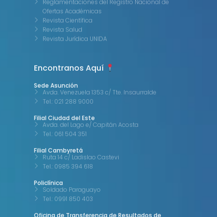
Reglamentaciones del Registro Nacional de
Ofertas Académicas
Revista Científica
Revista Salud
Revista Jurídica UNIDA
Encontranos Aquí
Sede Asunción
Avda. Venezuela 1353 c/ Tte. Insaurralde
Tel.: 021 288 9000
Filial Ciudad del Este
Avda. del Lago e/ Capitán Acosta
Tel.: 061 504 351
Filial Cambyretá
Ruta 14 c/ Ladislao Castevi
Tel.: 0985 394 618
Policlínica
Soldado Paraguayo
Tel.: 0991 850 403
Oficina de Transferencia de Resultados de
Investigación