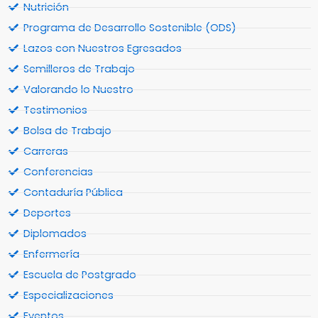
Nutrición
Programa de Desarrollo Sostenible (ODS)
Lazos con Nuestros Egresados
Semilleros de Trabajo
Valorando lo Nuestro
Testimonios
Bolsa de Trabajo
Carreras
Conferencias
Contaduría Pública
Deportes
Diplomados
Enfermería
Escuela de Postgrado
Especializaciones
Eventos