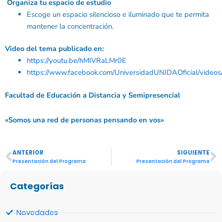
Organiza tu espacio de estudio
Escoge un espacio silencioso e iluminado que te permita
mantener la concentración.
Video del tema publicado en:
https://youtu.be/hMIVRaLMr0E
https://www.facebook.com/UniversidadUNIDAOficial/vid
Facultad de Educación a Distancia y Semipresencial
«Somos una red de personas pensando en vos»
ANTERIOR
SIGUIENTE
Ant
S
Presentación del Programa
Presentación del Programa
Categorías
Novedades