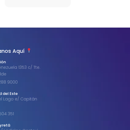
anos Aquí
ión
nezuela 1353 c/ Tte.
alde
1 288 9000
d del Este
el Lago e/ Capitán
 504 351
byretá