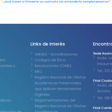
¿Qué hacer si firmaste un contrato sin entenderlo completamente?
Links de Interés
Encontr
Sede Asunc
ANEAES - Acreditaciones
Avda. Ve
ario
Códigos de Ética
Insaurr
centes y
Resoluciones CONES
Tel.: 02
MEC
Registro Nacional de Ofertas
Filial Ciuda
Académicas Presenciales
Avda. d
que Aplican Herramientas
Acosta
Digitales
Tel.: 061
Valores
Reglamentaciones del
Registro Nacional de Ofertas
Filial Cam
isfacción de
Académicas