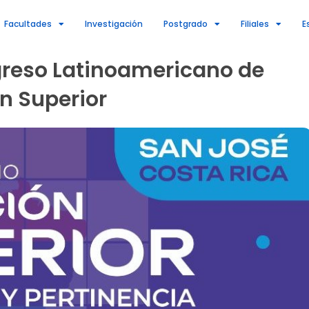
Facultades
Investigación
Postgrado
Filiales
E
greso Latinoamericano de
n Superior