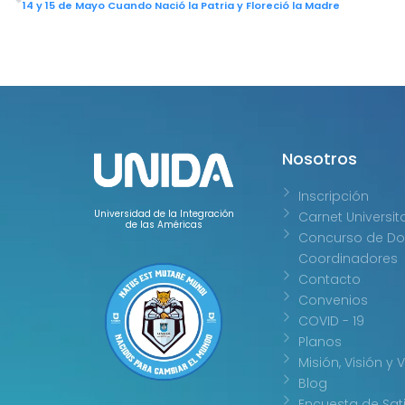
14 y 15 de Mayo Cuando Nació la Patria y Floreció la Madre
Nosotros
Inscripción
Universidad de la Integración
Carnet Universit
de las Américas
Concurso de Do
Coordinadores
Contacto
Convenios
COVID - 19
Planos
Misión, Visión y 
Blog
Encuesta de Sat