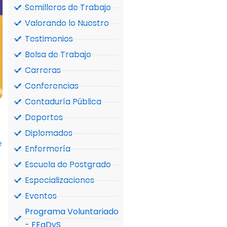
Semilleros de Trabajo
Valorando lo Nuestro
Testimonios
Bolsa de Trabajo
Carreras
Conferencias
Contaduría Pública
Deportes
Diplomados
e
Enfermería
Escuela de Postgrado
Especializaciones
Eventos
Programa Voluntariado
- FEaDyS