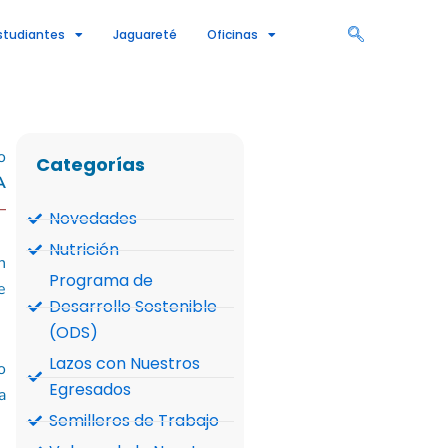
studiantes
Jaguareté
Oficinas
o
Categorías
A
—
Novedades
Nutrición
n
Programa de
e
Desarrollo Sostenible
(ODS)
Lazos con Nuestros
o
Egresados
a
Semilleros de Trabajo