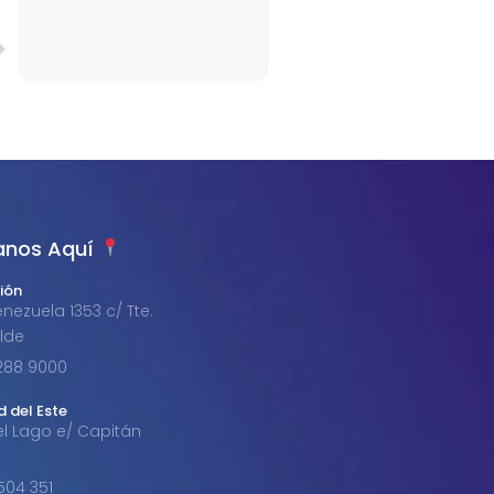
Siguiente
anos Aquí
ión
nezuela 1353 c/ Tte.
alde
1 288 9000
d del Este
el Lago e/ Capitán
 504 351