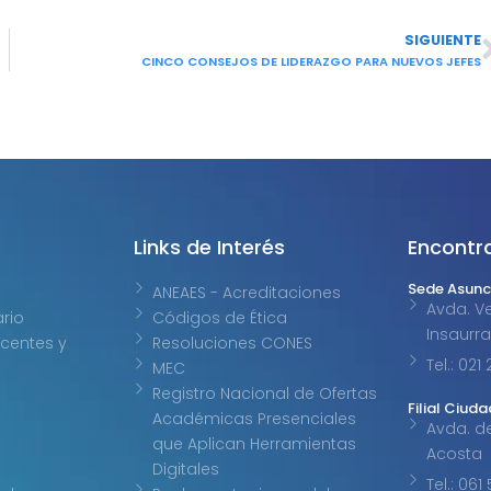
SIGUIENTE
CINCO CONSEJOS DE LIDERAZGO PARA NUEVOS JEFES
Links de Interés
Encontr
Sede Asunc
ANEAES - Acreditaciones
Avda. Ve
ario
Códigos de Ética
Insaurr
centes y
Resoluciones CONES
Tel.: 02
MEC
Registro Nacional de Ofertas
Filial Ciuda
Académicas Presenciales
Avda. d
que Aplican Herramientas
Acosta
Digitales
Tel.: 061