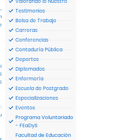
Valorando lo Nuestro
,
Testimonios
n
Bolsa de Trabajo
e
Carreras
Conferencias
Contaduría Pública
Deportes
o
Diplomados
l
Enfermería
l
Escuela de Postgrado
Especializaciones
.
Eventos
u
Programa Voluntariado
- FEaDyS
Facultad de Educación
r