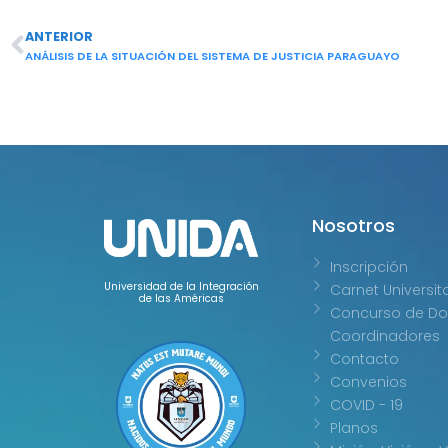
ANTERIOR
Ant
ANÁLISIS DE LA SITUACIÓN DEL SISTEMA DE JUSTICIA PARAGUAYO
Nosotros
Inscripción
Universidad de la Integración
Carnet Universit
de las Américas
Concurso de Do
Coordinadores
Contacto
Convenios
COVID - 19
Planos