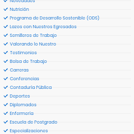
Novedades
Nutrición
Programa de Desarrollo Sostenible (ODS)
Lazos con Nuestros Egresados
Semilleros de Trabajo
Valorando lo Nuestro
Testimonios
Bolsa de Trabajo
Carreras
Conferencias
Contaduría Pública
Deportes
Diplomados
Enfermería
Escuela de Postgrado
Especializaciones